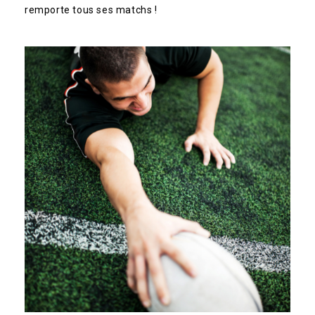
remporte tous ses matchs !
Profitez
de remises jusqu’à 15%.
Inscrivez votre adresse e-mail pour recevoir
votre code promo
Votre prénom
Votre e-mail
Veuillez prouver que vous êtes humain
en sélectionnant
la tasse
.