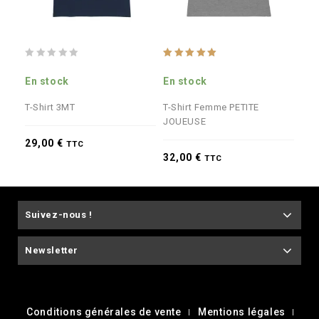
0
5.00
0
out
out of 5
out
En stock
En stock
En 
of
of
5
5
T-Shirt 3MT
T-Shirt Femme PETITE
T-S
JOUEUSE
29,00
€
32
TTC
32,00
€
TTC
Suivez-nous !
Newsletter
Conditions générales de vente
Mentions légales