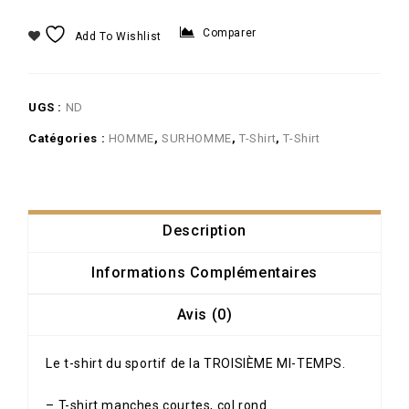
Comparer
Add To Wishlist
UGS :
ND
Catégories :
HOMME
,
SURHOMME
,
T-Shirt
,
T-Shirt
Description
Informations Complémentaires
Avis (0)
Profitez
de remises jusqu’à 15%.
Le t-shirt du sportif de la TROISIÈME MI-TEMPS.
Inscrivez votre adresse e-mail pour recevoir
votre code promo
– T-shirt manches courtes, col rond