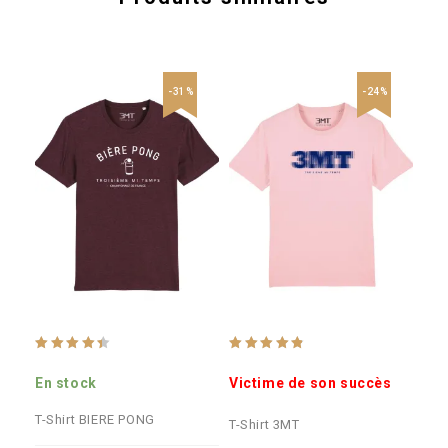
-31%
-24%
4.33
4.75
4.5
out of 5
out of 5
out
En stock
Victime de son succès
En 
T-Shirt BIERE PONG
T-S
T-Shirt 3MT