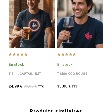
4.87
4.90
4.6
out of 5
out of 5
out
En stock
En stock
En 
T-Shirt CAPTAIN 3MT
T-Shirt COQ ROUGE
T-S
24,99
€
35,00
€
35,00
€
24
TTC
TTC
Produits similaires