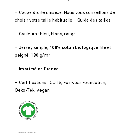
– Coupe droite unisexe. Nous vous conseillons de
Votre prénom
choisir votre taille habituelle –
Guide des tailles
– Couleurs : bleu, blanc, rouge
Votre e-mail
– Jersey simple,
100% coton biologique
filé et
peigné, 180 g/m²
Veuillez prouver que vous êtes humain
–
Imprimé en France
en sélectionnant
le drapeau
.
–
Certifications :
GOTS, Fairwear Foundation,
Oeko-Tek, Vegan